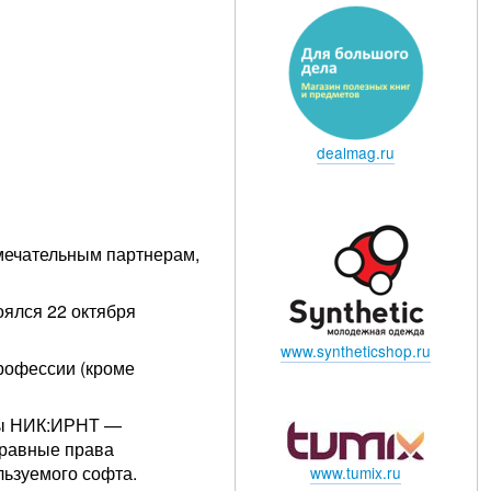
dealmag.ru
мечательным партнерам,
ялся 22 октября
www.syntheticshop.ru
рофессии (кроме
пы НИК:ИРНТ —
 равные права
льзуемого софта.
www.tumix.ru