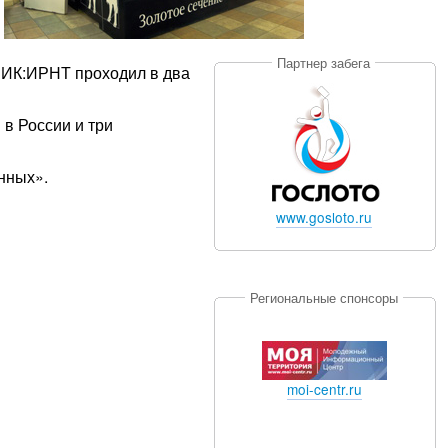
Партнер забега
НИК:ИРНТ проходил в два
 в России и три
нных».
www.gosloto.ru
Региональные спонсоры
moi-centr.ru