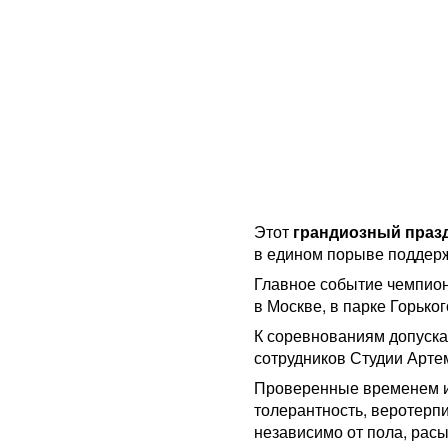
Этот
грандиозный праз
в едином порыве подде
Главное событие чемпион
в Москве, в парке Горького
К соревнованиям допуска
сотрудников Студии Арте
Проверенные временем и
толерантность, веротерп
независимо от пола, расы