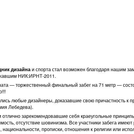
дник дизайна
и спорта стал возможен благодаря нашим за
ржавшим НИК:ИРНТ-2011.
ата — торжественный финальный забег на 71 метр — состо
!!!
лись любые дизайнеры, доказавшие свою причастность к п
мия Лебедева).
 отлично зарекомендовавшие себя краеугольные принци
имость, отсутствие шовинизма. Все участники забега имеют
, национальности, прописки, отношения к религии или испо