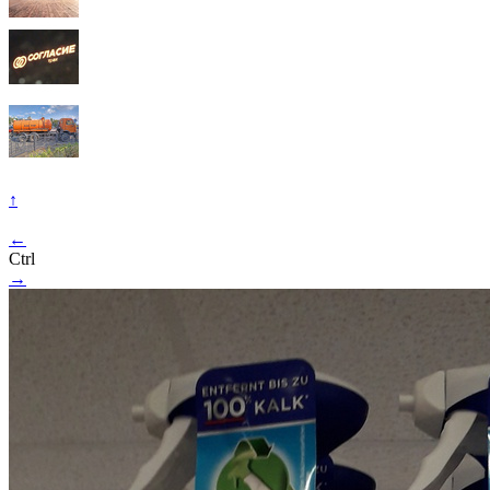
↑
←
Ctrl
→