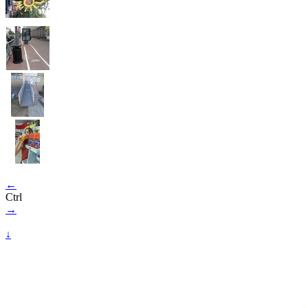
←
Ctrl
→
↓