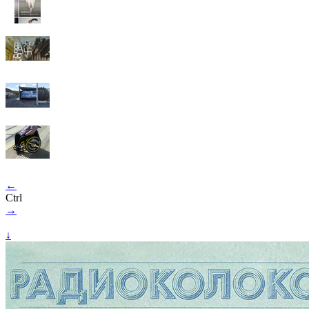
←
Ctrl
→
↓