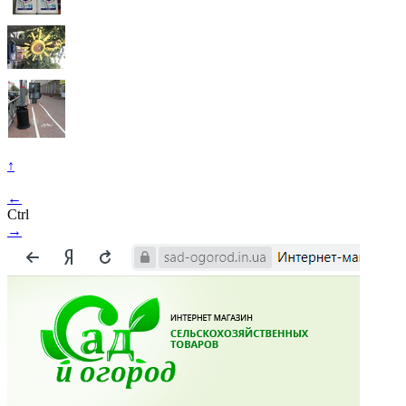
↑
←
Ctrl
→