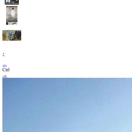
↑
←
Ctrl
→