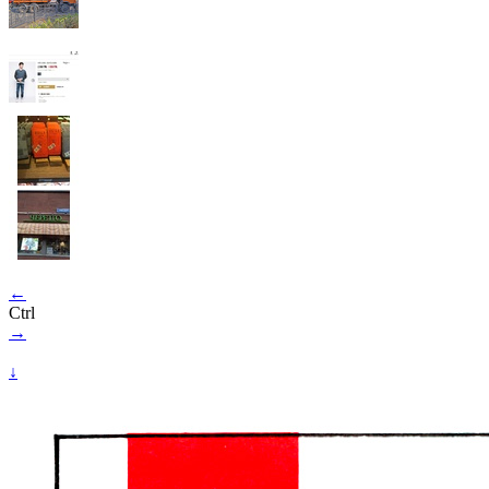
←
Ctrl
→
↓