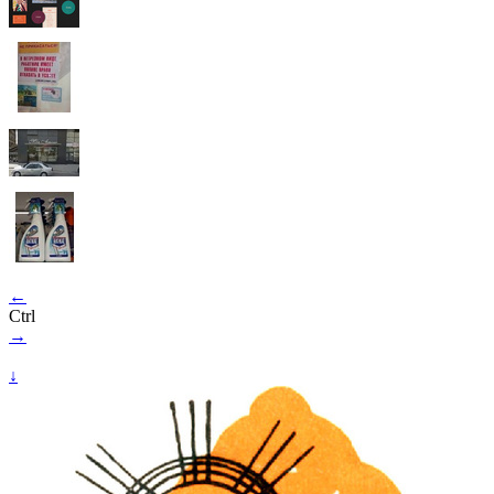
←
Ctrl
→
↓