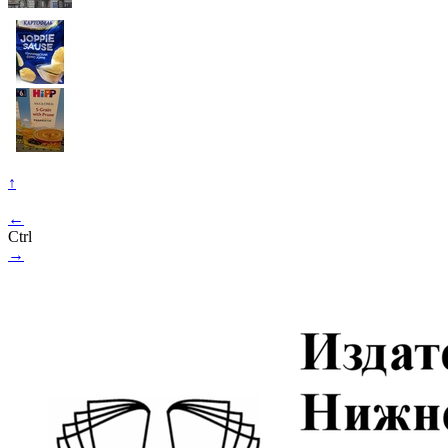
↑
←
Ctrl
→