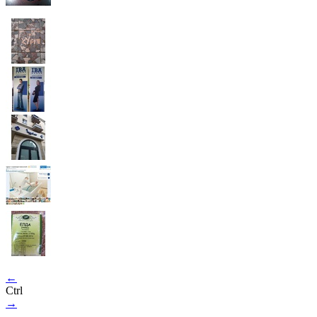
←
Ctrl
→