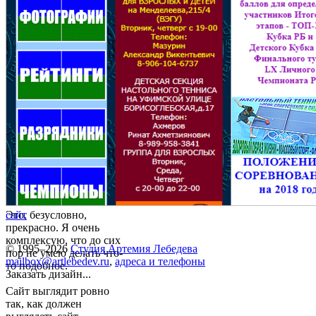
Это, безусловно,
сайт
прекрасно. Я очень
комплексую, что до сих
© 1995–2026
Студия Артемия Лебедева
пор не умею делать что-
mailbox@artlebedev.ru
,
адреса и телефоны
то подобное.
Заказать дизайн...
Сайт выглядит ровно
так, как должен