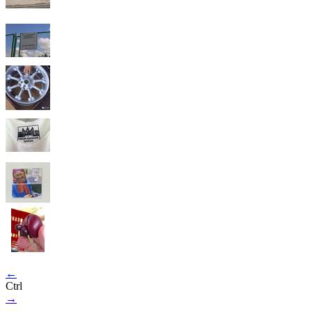
←
Ctrl
→