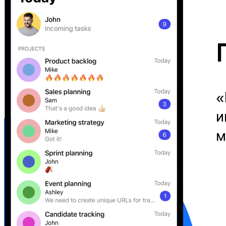
«
и
м