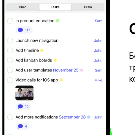
Б
т
к