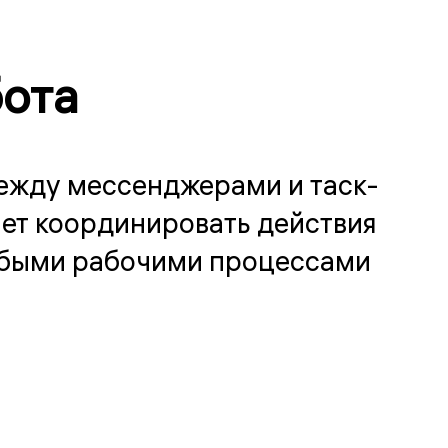
бота
ежду мессенджерами и таск-
ет координировать действия
юбыми рабочими процессами