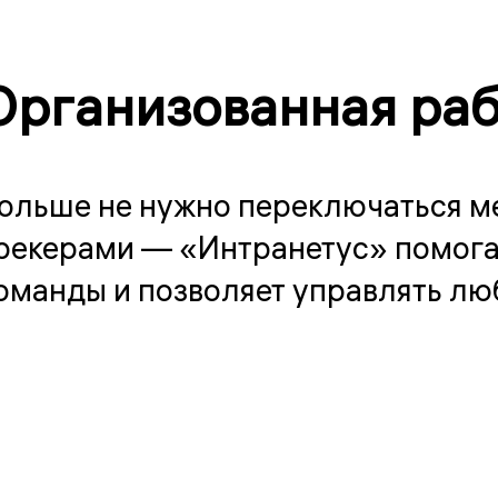
Организованная ра
ольше не нужно переключаться м
рекерами — «Интранетус» помога
оманды и позволяет управлять л