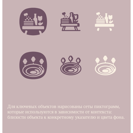
Для ключевых объектов нарисованы сеты пиктограмм,
которые используются в зависимости от контекста:
близости объекта к конкретному указателю и цвета фона.