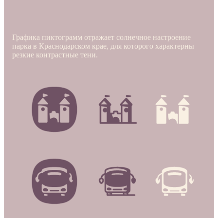
Графика пиктограмм отражает солнечное настроение
парка в Краснодарском крае, для которого характерны
резкие контрастные тени.