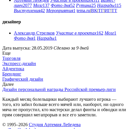
Артемий Лебедев
Участие в проектах
4311
Бизнес-
линч
2077
Мозг
137
Фото дня
52
Рутина
25
Награды
115
Выступления
42
Мероприятия
1
tema.ru
|
ВК
|
ТГ
|
ИГ
|
ТТ
дизайнер
Александр Стрелков
Участие в проектах
162
Мозг
1
Фото дня
1
Награды
1
Дата выпуска: 28.05.2019
Сделано за 9 дней
Еще
Торговля
Экспресс-дизайн
Айдентика
Брендинг
Графический дизайн
Далее
Дизайн персональной награды Российской премьер-лиги
Каждый месяц болельщики выбирают лучшего игрока —
того, кто забил больше всего мячей или, наоборот, ни одного
мяча не пропустил, кто мастерски делал финты и обводки или
прям совершил мегапрорыв и все его заметили.
© 1995–2026
Студия Артемия Лебедева