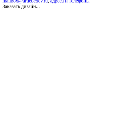
mailbox@artlebedev.ru
,
адреса и телефоны
Заказать дизайн...