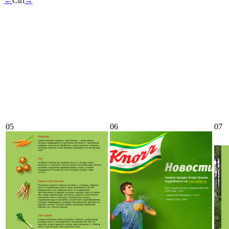
←
Ctrl
→
05
06
07