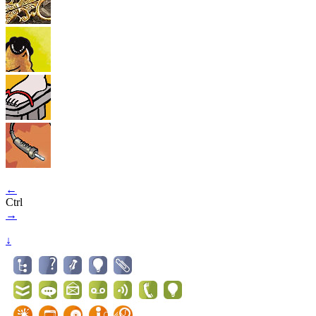
←
Ctrl
→
↓