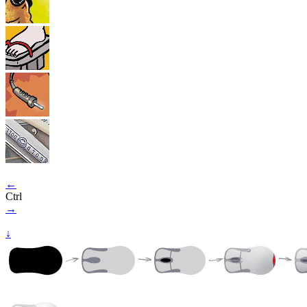
←
Ctrl
→
↓