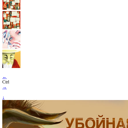
←
Ctrl
→
↓