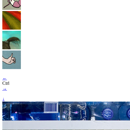
←
Ctrl
→
↓