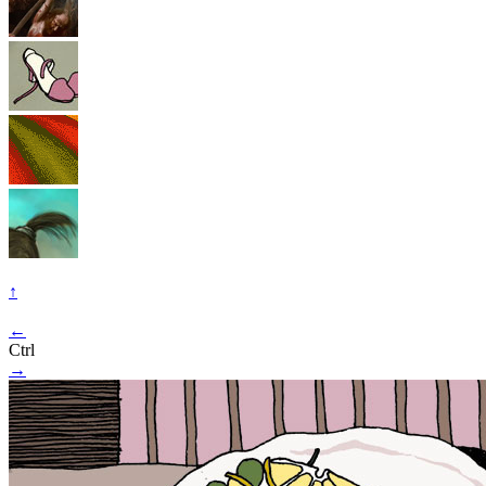
↑
←
Ctrl
→