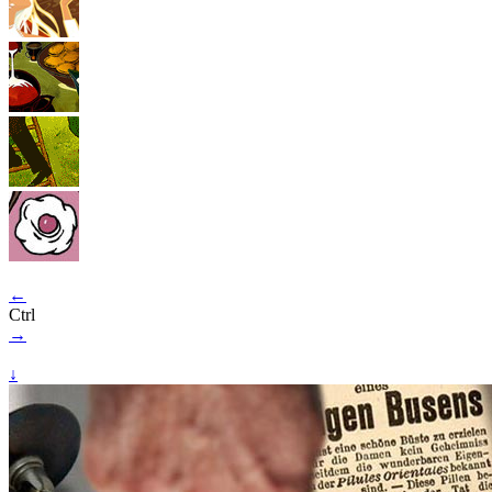
←
Ctrl
→
↓