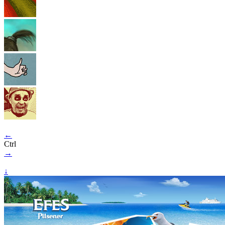
←
Ctrl
→
↓