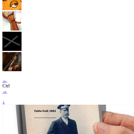
←
Ctrl
→
↓