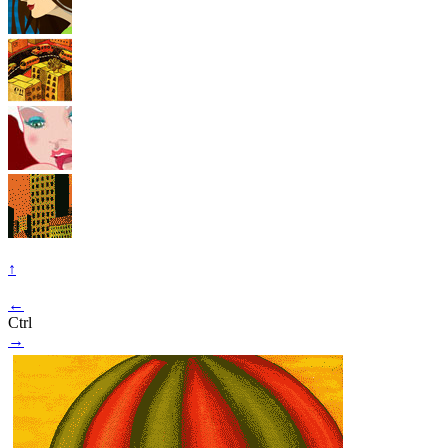
↑
←
Ctrl
→