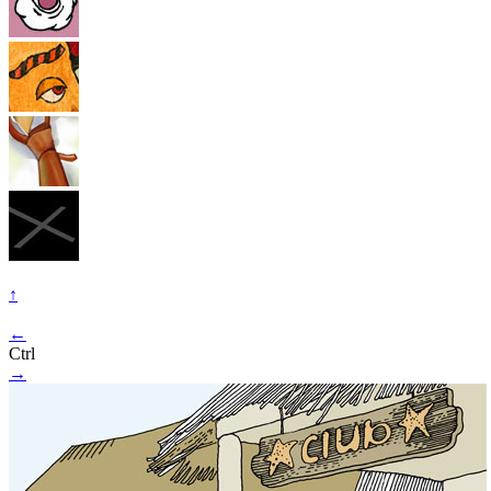
↑
←
Ctrl
→