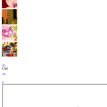
←
Ctrl
→
↓