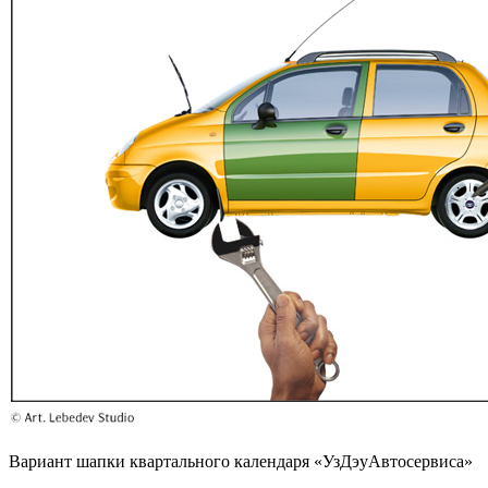
Вариант шапки квартального календаря «УзДэуАвтосервиса»