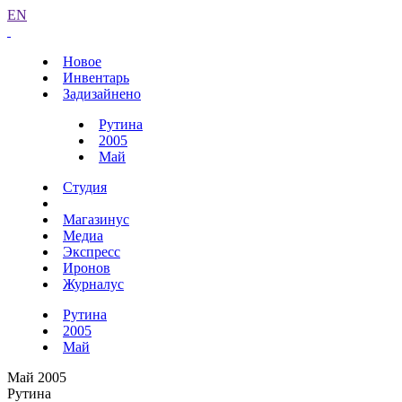
EN
Новое
Инвентарь
Задизайнено
Рутина
2005
Май
Студия
Магазинус
Медиа
Экспресс
Иронов
Журналус
Рутина
2005
Май
Май 2005
Рутина