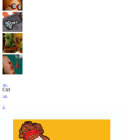
←
Ctrl
→
↓