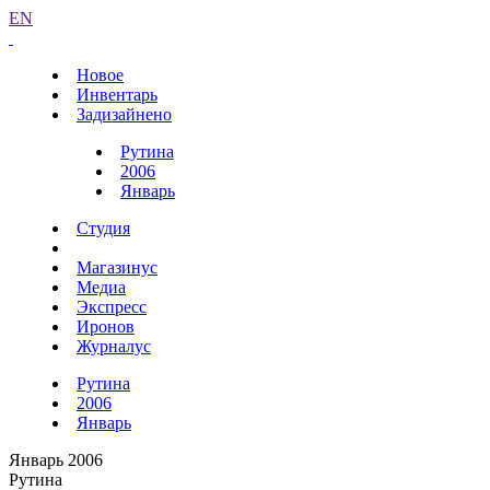
EN
Новое
Инвентарь
Задизайнено
Рутина
2006
Январь
Студия
Магазинус
Медиа
Экспресс
Иронов
Журналус
Рутина
2006
Январь
Январь 2006
Рутина