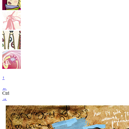
↑
←
Ctrl
→