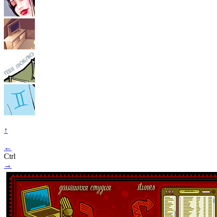
↑
←
Ctrl
→