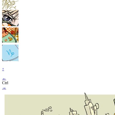
↑
←
Ctrl
→