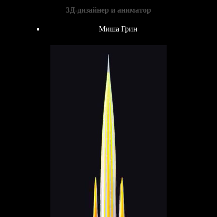
3Д-дизайнер и аниматор
Миша Грин