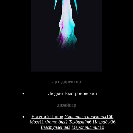
арт-директор
Людвиг Быстроновский
дизайнер
Евгений Панов
Участие в проектах
160
Мозг
11
Фото дня
2
Техдизайн
6
Награды
36
Выступления
3
Мероприятия
10