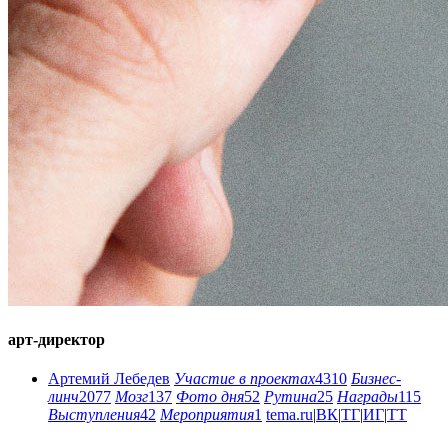
арт-директор
Артемий Лебедев
Участие в проектах
4310
Бизнес-
линч
2077
Мозг
137
Фото дня
52
Рутина
25
Награды
115
Выступления
42
Мероприятия
1
tema.ru
|
ВК
|
ТГ
|
ИГ
|
ТТ