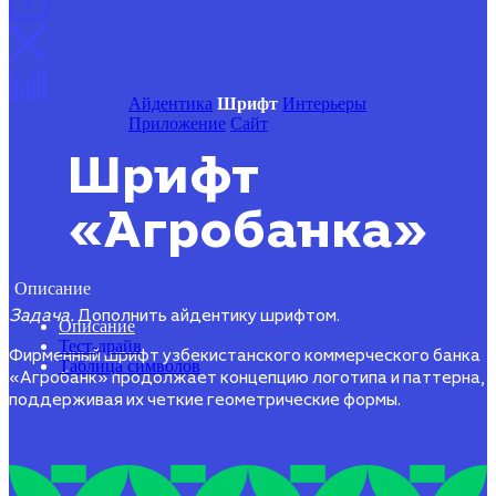
Айдентика
Шрифт
Интерьеры
Приложение
Сайт
Шрифт
«Агробанка»
Описание
Задача.
Дополнить айдентику шрифтом.
Описание
Тест-драйв
Фирменный шрифт узбекистанского коммерческого банка
Таблица символов
«Агробанк» продолжает концепцию логотипа и паттерна,
поддерживая их четкие геометрические формы.