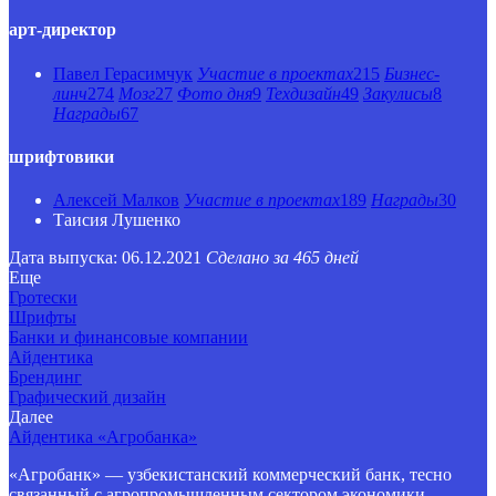
арт-директор
Павел Герасимчук
Участие в проектах
215
Бизнес-
линч
274
Мозг
27
Фото дня
9
Техдизайн
49
Закулисы
8
Награды
67
шрифтовики
Алексей Малков
Участие в проектах
189
Награды
30
Таисия Лушенко
Дата выпуска: 06.12.2021
Сделано за 465 дней
Еще
Гротески
Шрифты
Банки и финансовые компании
Айдентика
Брендинг
Графический дизайн
Далее
Айдентика «Агробанка»
«Агробанк» — узбекистанский коммерческий банк, тесно
связанный с агропромышленным сектором экономики