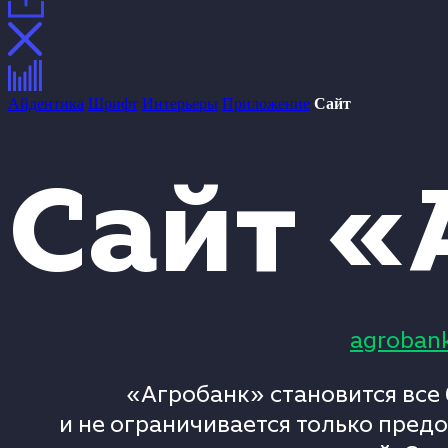
Айдентика
Шрифт
Интерьеры
Приложение
Сайт
Сайт «
agroban
«Агробанк» становится все
и не ограничивается только пред