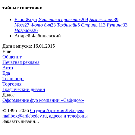
тайные советники
Егор Жгун
Участие в проектах
269
Бизнес-линч
39
Мозг
27
Фото дня
23
Техдизайн
5
Стрипы
113
Рутина
33
Награды
26
Андрей Фабишевский
Дата выпуска: 16.01.2015
Еще
Общепит
Печатная реклама
Авто
Еда
Транспорт
Торговля
Графический дизайн
Далее
Оформление фур компании «Сабидом»
© 1995–2026
Студия Артемия Лебедева
mailbox@artlebedev.ru
,
адреса и телефоны
Заказать дизайн...