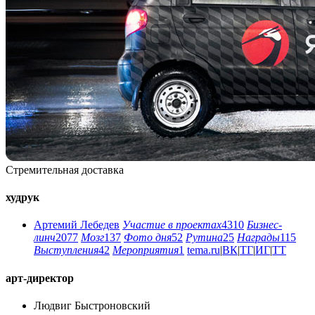
Стремительная доставка
худрук
Артемий Лебедев
Участие в проектах
4310
Бизнес-
линч
2077
Мозг
137
Фото дня
52
Рутина
25
Награды
115
Выступления
42
Мероприятия
1
tema.ru
|
ВК
|
ТГ
|
ИГ
|
ТТ
арт-директор
Людвиг Быстроновский