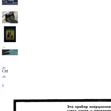
←
Ctrl
→
↓