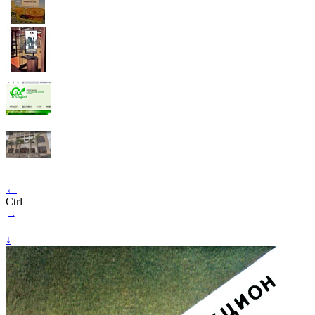
←
Ctrl
→
↓