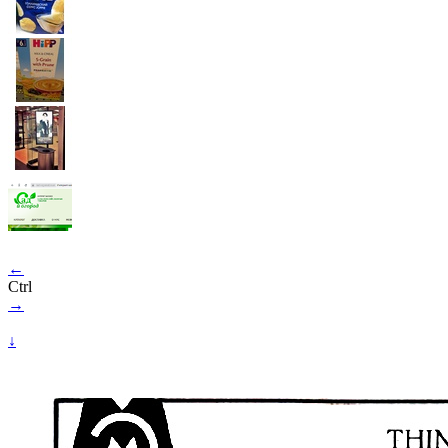
←
Ctrl
→
↓