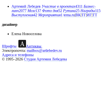
Артемий Лебедев
Участие в проектах
4311
Бизнес-
линч
2077
Мозг
137
Фото дня
52
Рутина
25
Награды
115
Выступления
42
Мероприятия
1
tema.ru
|
ВК
|
ТГ
|
ИГ
|
ТТ
дизайнер
Елена Новоселова
Шрифты
Антиквы
Электропочта:
mailbox@artlebedev.ru
Адреса и телефоны
© 1995–2026
Студия Артемия Лебедева