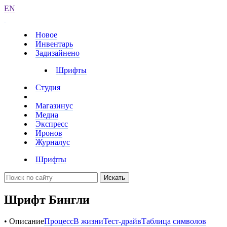
EN
Новое
Инвентарь
Задизайнено
Шрифты
Студия
Магазинус
Медиа
Экспресс
Иронов
Журналус
Шрифты
Искать
Шрифт Бингли
• Описание
Процесс
В жизни
Тест-драйв
Таблица символов