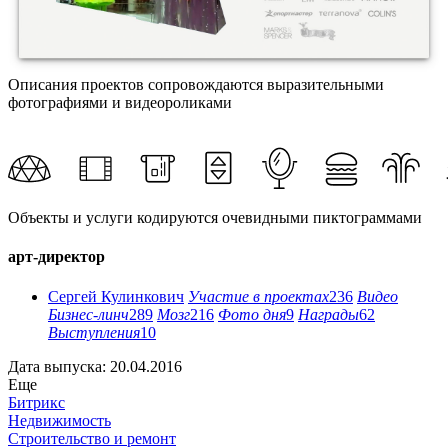
Описания проектов сопровождаются выразительными
фотографиями и видеороликами
Объекты и услуги кодируются очевидными пиктограммами
арт-директор
Сергей Кулинкович
Участие в проектах
236
Видео
Бизнес-линч
289
Мозг
216
Фото дня
9
Награды
62
Выступления
10
Дата выпуска: 20.04.2016
Еще
Битрикс
Недвижимость
Строительство и ремонт