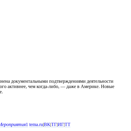
полнена документальными подтверждениями деятельности
ого активнее, чем когда-либо, — даже в Америке. Новые
е.
Мероприятия
1
tema.ru
|
ВК
|
ТГ
|
ИГ
|
ТТ