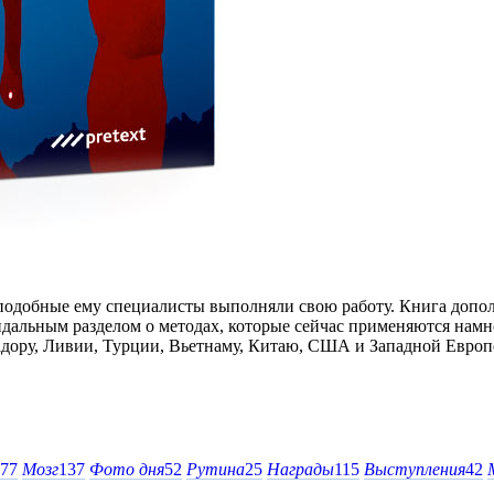
 и подобные ему специалисты выполняли свою работу. Книга до
андальным разделом о методах, которые сейчас применяются намн
дору, Ливии, Турции, Вьетнаму, Китаю, США и Западной Европ
77
Мозг
137
Фото дня
52
Рутина
25
Награды
115
Выступления
42