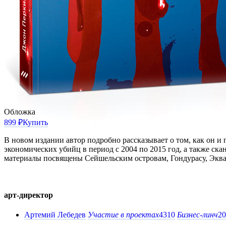
Обложка
899 ₽
Купить
В новом издании автор подробно рассказывает о том, как он
экономических убийц в период с 2004 по 2015 год, а также ск
материалы посвящены Сейшельским островам, Гондурасу, Эква
арт-директор
Артемий Лебедев
Участие в проектах
4310
Бизнес-линч
20