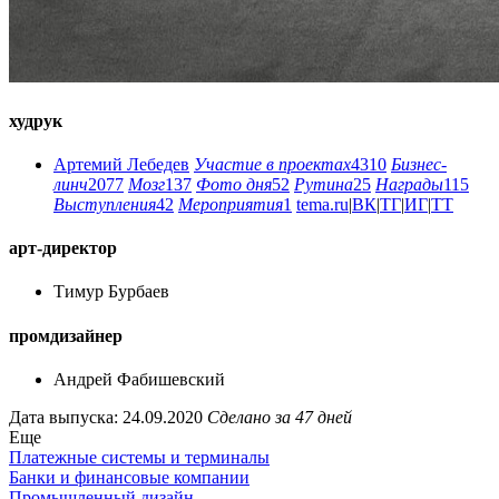
худрук
Артемий Лебедев
Участие в проектах
4310
Бизнес-
линч
2077
Мозг
137
Фото дня
52
Рутина
25
Награды
115
Выступления
42
Мероприятия
1
tema.ru
|
ВК
|
ТГ
|
ИГ
|
ТТ
арт-директор
Тимур Бурбаев
промдизайнер
Андрей Фабишевский
Дата выпуска: 24.09.2020
Сделано за 47 дней
Еще
Платежные системы и терминалы
Банки и финансовые компании
Промышленный дизайн