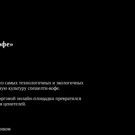
офе»
 из самых технологичных и экологичных
нную культуру спешелти-кофе.
торговой онлайн-площадки превратился
я ценителей.
чиком