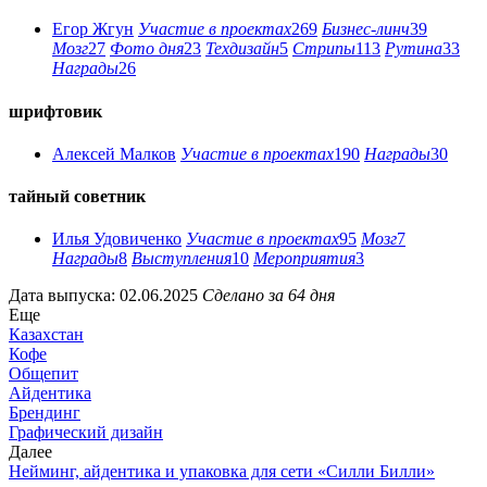
Егор Жгун
Участие в проектах
269
Бизнес-линч
39
Мозг
27
Фото дня
23
Техдизайн
5
Стрипы
113
Рутина
33
Награды
26
шрифтовик
Алексей Малков
Участие в проектах
190
Награды
30
тайный советник
Илья Удовиченко
Участие в проектах
95
Мозг
7
Награды
8
Выступления
10
Мероприятия
3
Дата выпуска: 02.06.2025
Сделано за 64 дня
Еще
Казахстан
Кофе
Общепит
Айдентика
Брендинг
Графический дизайн
Далее
Нейминг, айдентика и упаковка для сети «Силли Билли»