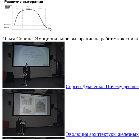
Ольга Сорина. Эмоциональное выгорание на работе: как снизи
Сергей Думченко. Почему деваль
Эволюция архитектуры железных