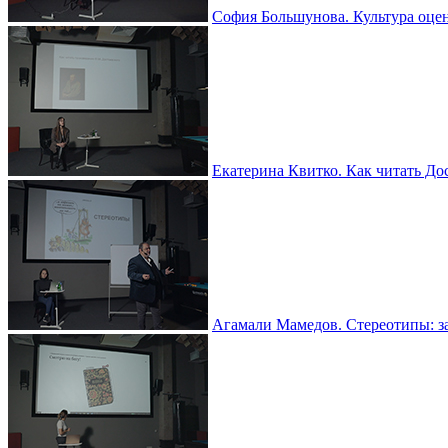
София Большунова. Культура оце
Екатерина Квитко. Как читать До
Агамали Мамедов. Стереотипы: з