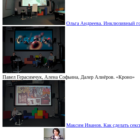
Ольга Андреева. Инклюзивный г
Павел Герасимчук, Алена Софьина, Далер Алиёров. «Кроно»
Максим Иванов. Как сделать секс