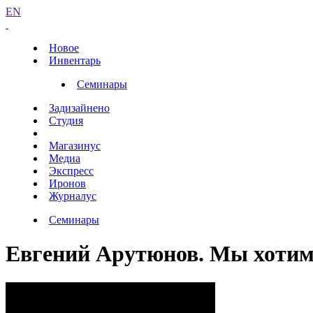
EN
Новое
Инвентарь
Семинары
Задизайнено
Студия
Магазинус
Медиа
Экспресс
Иронов
Журналус
Семинары
Евгений Арутюнов. Мы хотим