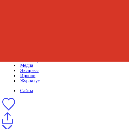
EN
Новое
Инвентарь
Задизайнено
Сайты
Студия
Магазинус
Медиа
Экспресс
Иронов
Журналус
Сайты