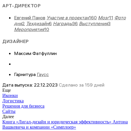
АРТ-ДИРЕКТОР
Евгений Панов
Участие в проектах
160
Мозг
11
Фото
дня
2
Техдизайн
6
Награды
36
Выступления
3
Мероприятия
10
ДИЗАЙНЕР
Максим Фатфуллин
Гарнитура
Гаусс
Дата выпуска: 22.12.2023
Сделано за 159 дней
Еще
Иконки
Логистика
Решения для бизнеса
Сайты
Далее
Книга «Лигал-дизайн и юридическая эффективность» Антона
Вашкевича и компании «Симплоер»