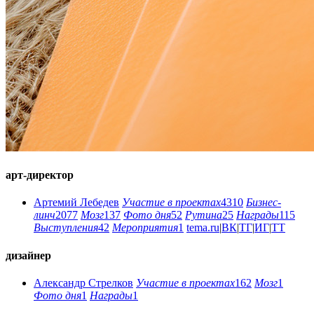
арт-директор
Артемий Лебедев
Участие в проектах
4310
Бизнес-
линч
2077
Мозг
137
Фото дня
52
Рутина
25
Награды
115
Выступления
42
Мероприятия
1
tema.ru
|
ВК
|
ТГ
|
ИГ
|
ТТ
дизайнер
Александр Стрелков
Участие в проектах
162
Мозг
1
Фото дня
1
Награды
1