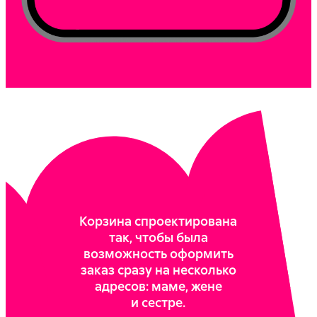
Корзина спроектирована
так, чтобы была
возможность оформить
заказ сразу на несколько
адресов: маме, жене
и сестре.