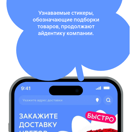
Узнаваемые стикеры,
обозначающие подборки
товаров, продолжают
айдентику компании.